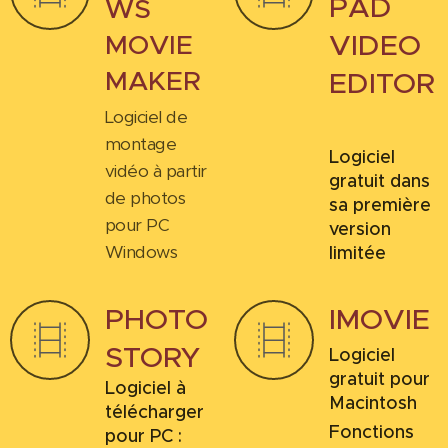
PAD
WS
VIDEO
MOVIE
MAKER
EDITOR
Logiciel de
montage
Logiciel
vidéo à partir
gratuit dans
de photos
sa première
pour PC
version
Windows
limitée
PHOTO
IMOVIE
STORY
Logiciel
gratuit pour
Logiciel à
Macintosh
télécharger
Fonctions
pour PC :