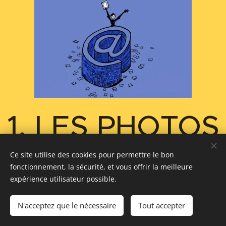
1. LES PHOTOS
pour votre montage video
Ce site utilise des cookies pour permettre le bon
fonctionnement, la sécurité, et vous offrir la meilleure
avec photo et musique
expérience utilisateur possible.
Les photos de votre vidéo sont les éléments
N'acceptez que le nécessaire
Tout accepter
essentiels pour votre montage. Elles vont marquer