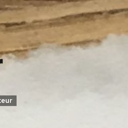
r
teur