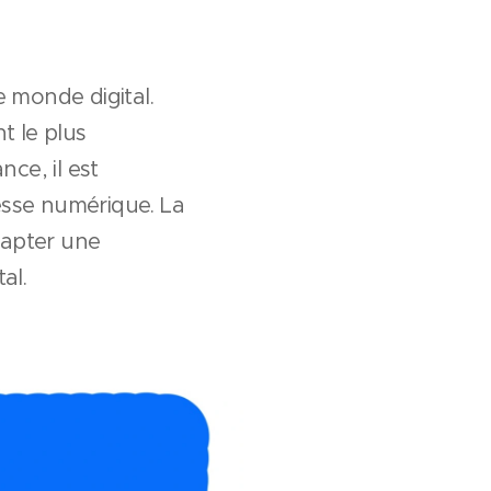
e monde digital.
t le plus
ce, il est
resse numérique. La
capter une
tal.