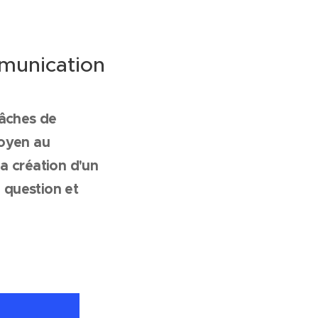
mmunication
tâches de
moyen au
la création d'un
a question et